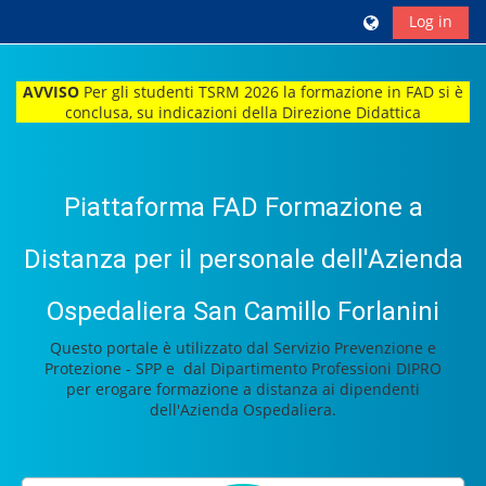
Skip to main content
Log in
Side panel
AVVISO
Per gli studenti TSRM 2026 la formazione in FAD si è
conclusa, su indicazioni della Direzione Didattica
Blocks
Piattaforma FAD Formazione a
Distanza per il personale dell'Azienda
Ospedaliera San Camillo Forlanini
Questo portale è utilizzato dal Servizio Prevenzione e
Protezione - SPP e dal Dipartimento Professioni DIPRO
per erogare formazione a distanza ai dipendenti
dell'Azienda Ospedaliera.